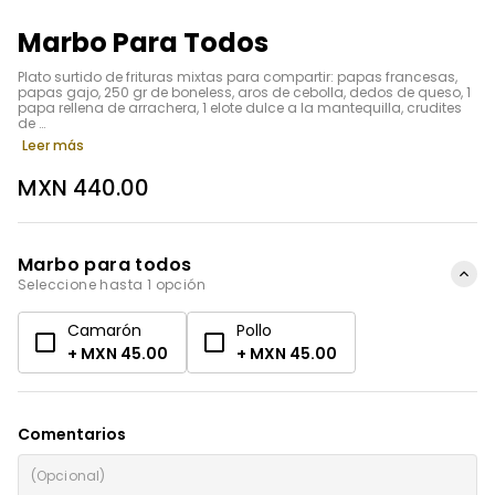
Marbo Para Todos
Plato surtido de frituras mixtas para compartir: papas francesas, 
papas gajo, 250 gr de boneless, aros de cebolla, dedos de queso, 1 

papa rellena de arrachera, 1 elote dulce a la mantequilla, crudites 
de 

vegetales y aderezos de su preferencia
Leer más
MXN 440.00
Marbo para todos
Seleccione hasta 1 opción
Camarón
Pollo
+ MXN 45.00
+ MXN 45.00
Comentarios